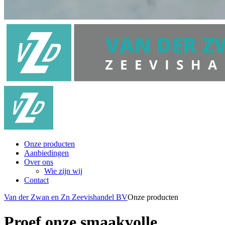
Onze producten
Aanbiedingen
Over ons
Wie zijn wij
Contact
Van der Zwan en Zn Zeevishandel BV
Onze producten
Proef onze smaakvolle